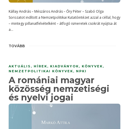
Kállay András – Mészáros András – Őry Péter – Szabó Olga
Sorozatot indított a Nemzetpolitikai Kutatóintézet azzal a céllal, hogy
– mintegy pillanatfelvételként – átfogó ismeretek csokrát nyújtsa át
a…
TOVÁBB
AKTUÁLIS
,
HÍREK
,
KIADVÁNYOK
,
KÖNYVEK
,
NEMZETPOLITIKAI KÖNYVEK
,
NPKI
A romániai magyar
közösség nemzetiségi
és nyelvi jogai