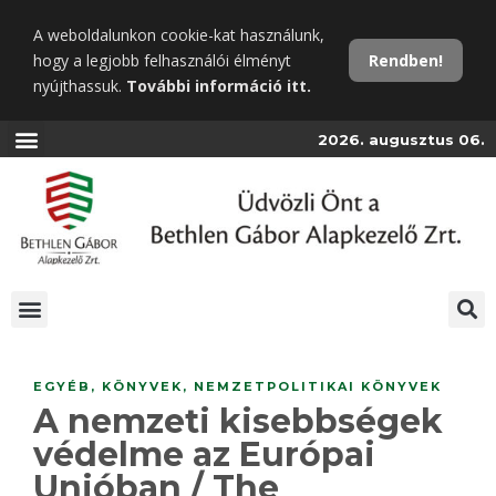
Ugrás
A weboldalunkon cookie-kat használunk,
a
hogy a legjobb felhasználói élményt
Rendben!
fő
nyújthassuk.
További információ itt.
tartalomra
2026. augusztus 06.
EGYÉB
,
KÖNYVEK
,
NEMZETPOLITIKAI KÖNYVEK
A nemzeti kisebbségek
védelme az Európai
Unióban / The