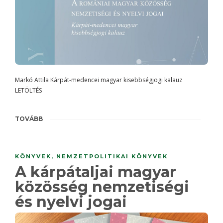
Markó Attila Kárpát-medencei magyar kisebbségjogi kalauz
LETÖLTÉS
TOVÁBB
KÖNYVEK
,
NEMZETPOLITIKAI KÖNYVEK
A kárpátaljai magyar
közösség nemzetiségi
és nyelvi jogai