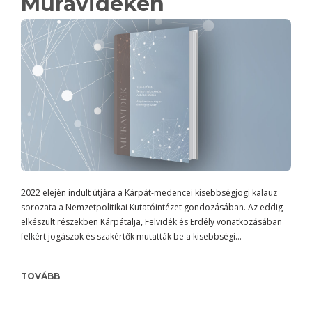
Muravidéken
2022 elején indult útjára a Kárpát-medencei kisebbségjogi kalauz
sorozata a Nemzetpolitikai Kutatóintézet gondozásában. Az eddig
elkészült részekben Kárpátalja, Felvidék és Erdély vonatkozásában
felkért jogászok és szakértők mutatták be a kisebbségi…
TOVÁBB