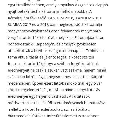
együttműködésében, amely empirikus vizsgálatok alapján
nyújt betekintést a kárpátaljai hétköznapokba. A
Kárpátaljára fókuszáló TANDEM 2016, TANDEM 2019,
SUMMA 2017 és a 2018-ban megkezdődött kárpátaljai
magyar szórványkutatás azon folyamatok mélyreható
vizsgálatát tették lehetővé, melyek az Euromajdan után
bontakoztak ki Kárpátalján, és amelyek gyökeresen
átalakították a helyi lakosság mindennapjait. Tekintve a
téma aktualitását és jelentőségét, a kötet szerzői
fontosnak tartották, hogy a szóban forgó kutatások
eredményeit ne csak a szűken vett szakma, hanem minél
szélesebb közönség is megismerhesse szerte a Kárpát-
medencében. Éppen ezért látták indokoltnak egy olyan
kötet megjelentetését, melyben mind a négy kutatás
eredményei egy helyen olvashatók. A kutatások
módszertani leírása és főbb eredményeinek bemutatása
mellett, a kötet terepleírásokat, színes ábrákat,
diagramokat, fotókat, interjúrészleteket is gazdagon