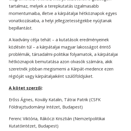
tartalmaz, melyek a terepkutatás izgalmasabb
momentumaiba, illetve a kárpátaljai hétköznapok egyes
vonatkozásaiba, a helyi jellegzetességekbe nyújtanak
bepillantást.
A kiadvány célja tehát – a kutatások eredményeinek
közlésén túl – a kárpátaljai magyar lakosságot érintő
problémák, társadalmi-politikai folyamatok, a kárpátaljai
hétköznapok bemutatása azon olvasók számára, akik
szeretnék jobban megismerni a Kárpát-medence ezen
régióját vagy kárpátaljaiként szülőföldjüket.
A kötet szerzői
:
Erőss Ágnes, Kovály Katalin, Tátrai Patrik (CSFK
Földrajztudományi Intézet, Budapest)
Ferenc Viktória, Rákóczi Krisztián (Nemzetpolitikai
Kutatóintézet, Budapest)