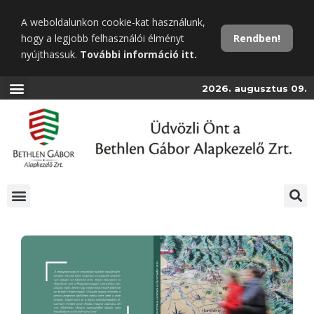
Ugrás
A weboldalunkon cookie-kat használunk,
a
hogy a legjobb felhasználói élményt
Rendben!
fő
nyújthassuk.
További információ itt.
tartalomra
2026. augusztus 09.