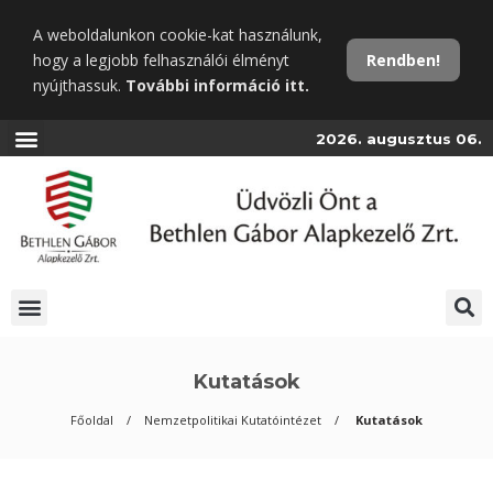
Ugrás
A weboldalunkon cookie-kat használunk,
a
hogy a legjobb felhasználói élményt
Rendben!
fő
nyújthassuk.
További információ itt.
tartalomra
2026. augusztus 06.
Kutatások
Főoldal
Nemzetpolitikai Kutatóintézet
Kutatások