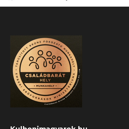
Kulhonimagyarok.hu