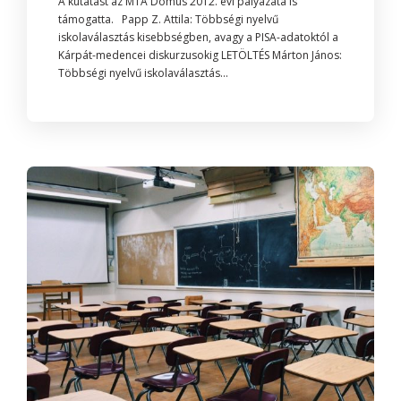
A kutatást az MTA Domus 2012. évi pályázata is
támogatta. Papp Z. Attila: Többségi nyelvű
iskolaválasztás kisebbségben, avagy a PISA-adatoktól a
Kárpát-medencei diskurzusokig LETÖLTÉS Márton János:
Többségi nyelvű iskolaválasztás...