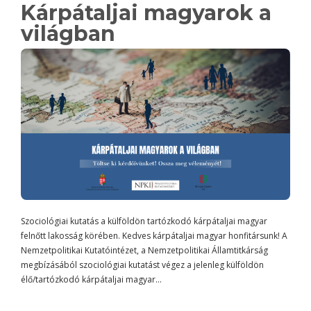
Kárpátaljai magyarok a
világban
Szociológiai kutatás a külföldön tartózkodó kárpátaljai magyar
felnőtt lakosság körében. Kedves kárpátaljai magyar honfitársunk! A
Nemzetpolitikai Kutatóintézet, a Nemzetpolitikai Államtitkárság
megbízásából szociológiai kutatást végez a jelenleg külföldön
élő/tartózkodó kárpátaljai magyar…