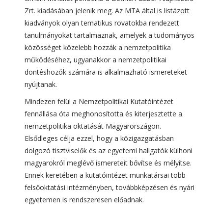
Zrt. kiadásában jelenik meg. Az MTA által is listázott
kiadványok olyan tematikus rovatokba rendezett
tanulmányokat tartalmaznak, amelyek a tudományos
közösséget közelebb hozzák a nemzetpolitika
működéséhez, ugyanakkor a nemzetpolitikai
döntéshozók számára is alkalmazható ismereteket
nyújtanak.
Mindezen felül a Nemzetpolitikai Kutatóintézet
fennállása óta meghonosította és kiterjesztette a
nemzetpolitika oktatását Magyarországon.
Elsődleges célja ezzel, hogy a közigazgatásban
dolgozó tisztviselők és az egyetemi hallgatók külhoni
magyarokról meglévő ismereteit bővítse és mélyítse.
Ennek keretében a kutatóintézet munkatársai több
felsőoktatási intézményben, továbbképzésen és nyári
egyetemen is rendszeresen előadnak.