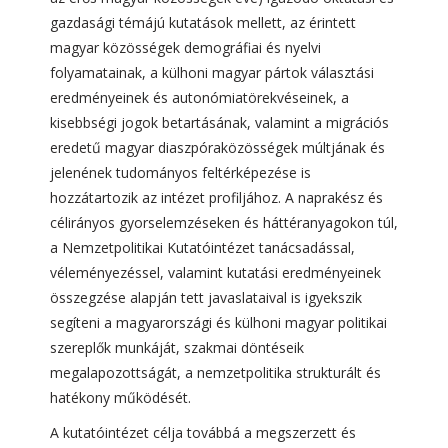
gazdasági témájú kutatások mellett, az érintett
magyar közösségek demográfiai és nyelvi
folyamatainak, a külhoni magyar pártok választási
eredményeinek és autonómiatörekvéseinek, a
kisebbségi jogok betartásának, valamint a migrációs
eredetű magyar diaszpóraközösségek múltjának és
jelenének tudományos feltérképezése is
hozzátartozik az intézet profiljához. A naprakész és
célirányos gyorselemzéseken és háttéranyagokon túl,
a Nemzetpolitikai Kutatóintézet tanácsadással,
véleményezéssel, valamint kutatási eredményeinek
összegzése alapján tett javaslataival is igyekszik
segíteni a magyarországi és külhoni magyar politikai
szereplők munkáját, szakmai döntéseik
megalapozottságát, a nemzetpolitika strukturált és
hatékony működését.
A kutatóintézet célja továbbá a megszerzett és