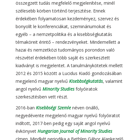
összegzett tudás megfelelő megjelenítése, minél
szélesebb körben történő terjesztése. Ennek
érdekében folyamatosan kezdeményez, szervez és
bonyolít le konferenciákat, szemináriumokat és
egyéb – a nemzetpolitika és a kisebbségkutatás
témaköreit érintő – rendezvényeket. Mindemellett a
hazai és nemzetközi tudományos porondon való
részvétel érdekében több saját és szerkesztett
kiadványt is megjelentet. A tanulmánykötetek mellett
2012 és 2015 között a Lucidus Kiadó gondozásában
megjelenő magyar nyelvű
Kisebbségkutatás
, valamint
angol nyelvű
Minority Studies
folyóiratok
szerkesztésben vett részt.
2016-ban
Kisebbségi Szemle
néven önálló,
negyedévente megjelenő magyar nyelvű folyóiratot
indított, 2017-ben pedig egy saját angol nyelvű
évkönyvet
Hungarian Journal of Minority Studies
címen. Mindkét periodika a Bethlen Gábor Alapkezelő