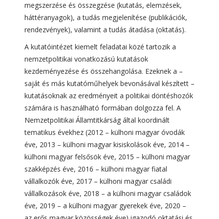
megszerzése és összegzése (kutatás, elemzések,
háttéranyagok), a tudás megjelenítése (publikációk,
rendezvények), valamint a tudás átadása (oktatás).
A kutatóintézet kiemelt feladatai közé tartozik a
nemzetpolitikai vonatkozású kutatások
kezdeményezése és összehangolása. Ezeknek a –
saját és más kutatóműhelyek bevonásával készített –
kutatásoknak az eredményeit a politikai döntéshozók
számára is használható formában dolgozza fel. A
Nemzetpolitikai Államtitkárság által koordinált
tematikus évekhez (2012 – külhoni magyar óvodák
éve, 2013 – külhoni magyar kisiskolások éve, 2014 –
külhoni magyar felsősök éve, 2015 – külhoni magyar
szakképzés éve, 2016 – külhoni magyar fiatal
vállalkozók éve, 2017 – külhoni magyar családi
vállalkozások éve, 2018 – a külhoni magyar családok
éve, 2019 – a külhoni magyar gyerekek éve, 2020 –
az erős magyar közösségek éve) igazodó oktatási és