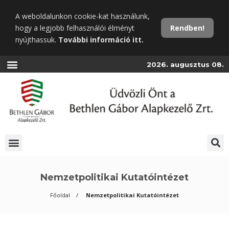
Ugrás
A weboldalunkon cookie-kat használunk,
a
hogy a legjobb felhasználói élményt
Rendben!
fő
nyújthassuk.
További információ itt.
tartalomra
2026. augusztus 08.
Nemzetpolitikai Kutatóintézet
Főoldal
Nemzetpolitikai Kutatóintézet