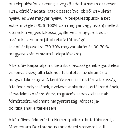
öt településtípus szerint; a végső adatbázisban összesen
1212 kérdőív adatai lettek összesítve, ebből 814 ukrán
nyelvű és 398 magyar nyelvű. A településtípusok a két
extrém véglet (95%-100%-ban magyar vagy ukrán) mellett
kitérnek a vegyes lakosságú, illetve a magyarok és az
ukránok szempontjából relatív többségű
településtípusokra (70-30% magyar-ukrán és 30-70 %
magyar-ukrán etnikumú településekre).
A kérdőív Kárpátalja multietnikus lakosságának együttélési
viszonyait vizsgálta különös tekintettel az ukrán és a
magyar lakosságra. A kérdőív ezen belül kitért a lakosság
általános helyzetének, nyelvhasználatának, értékrendjének,
társadalmi közérzetének, migrációs tapasztalatainak
felmérésére, valamint Magyarország Kárpátalja-
politikájának értékelésére.
A kérdőíves felmérést a Nemzetpolitikai Kutatóintézet, a
Momentum Doctorandus társadalmi szervezet, a II.