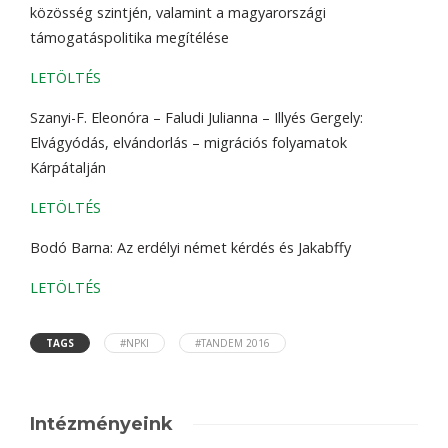
közösség szintjén, valamint a magyarországi
támogatáspolitika megítélése
LETÖLTÉS
Szanyi-F. Eleonóra – Faludi Julianna – Illyés Gergely:
Elvágyódás, elvándorlás – migrációs folyamatok
Kárpátalján
LETÖLTÉS
Bodó Barna: Az erdélyi német kérdés és Jakabffy
LETÖLTÉS
TAGS
#NPKI
#TANDEM 2016
Intézményeink