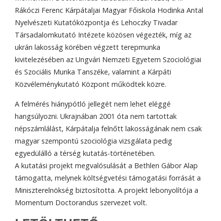
Rákóczi Ferenc Kárpátaljai Magyar Főiskola Hodinka Antal
Nyelvészeti Kutatóközpontja és Lehoczky Tivadar
Társadalomkutató Intézete közösen végezték, míg az
ukrán lakosság körében végzett terepmunka
kivitelezésében az Ungvári Nemzeti Egyetem Szociológiai
és Szociális Munka Tanszéke, valamint a Kárpáti
Közvéleménykutató Központ működtek közre.
A felmérés hiánypótló jellegét nem lehet eléggé
hangsúlyozni. Ukrajnában 2001 óta nem tartottak
népszámlálást, Kárpátalja felnőtt lakosságának nem csak
magyar szempontú szociológia vizsgálata pedig
egyedülálló a térség kutatás-történetében.
A kutatási projekt megvalósulását a Bethlen Gábor Alap
támogatta, melynek költségvetési támogatási forrását a
Miniszterelnökség biztosította. A projekt lebonyolítója a
Momentum Doctorandus szervezet volt.