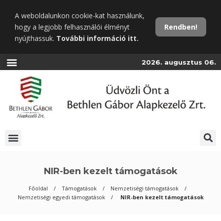
Ugrás
A weboldalunkon cookie-kat használunk,
a
hogy a legjobb felhasználói élményt
Rendben!
fő
nyújthassuk.
További információ itt.
tartalomra
2026. augusztus 06.
NIR-ben kezelt támogatások
Főoldal
Támogatások
Nemzetiségi támogatások
Nemzetiségi egyedi támogatások
NIR-ben kezelt támogatások