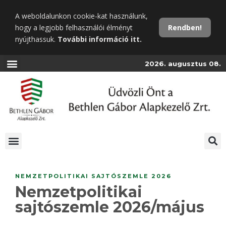
Ugrás
A weboldalunkon cookie-kat használunk,
a
hogy a legjobb felhasználói élményt
Rendben!
fő
nyújthassuk.
További információ itt.
tartalomra
2026. augusztus 08.
NEMZETPOLITIKAI SAJTÓSZEMLE 2026
Nemzetpolitikai
sajtószemle 2026/május