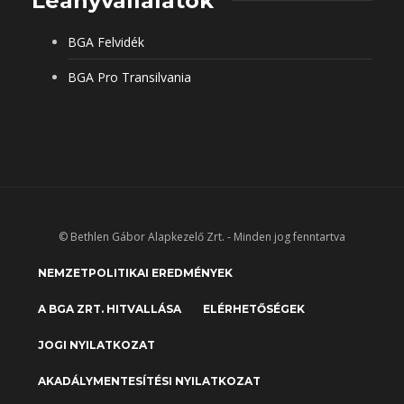
Leányvállalatok
BGA Felvidék
BGA Pro Transilvania
© Bethlen Gábor Alapkezelő Zrt. - Minden jog fenntartva
NEMZETPOLITIKAI EREDMÉNYEK
A BGA ZRT. HITVALLÁSA
ELÉRHETŐSÉGEK
JOGI NYILATKOZAT
AKADÁLYMENTESÍTÉSI NYILATKOZAT