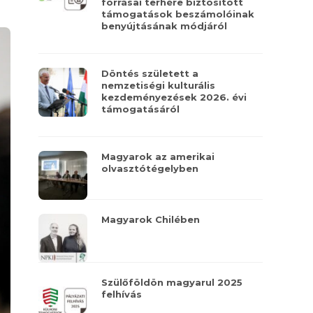
forrásai terhére biztosított
támogatások beszámolóinak
benyújtásának módjáról
Döntés született a
nemzetiségi kulturális
kezdeményezések 2026. évi
támogatásáról
Magyarok az amerikai
olvasztótégelyben
Magyarok Chilében
Szülőföldön magyarul 2025
felhívás