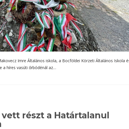
ovecz Imre Általános iskola, a Bocföldei Körzeti Általános Iskola é
le a híres vasúti őrbódénál az…
vett részt a Határtalanul
n