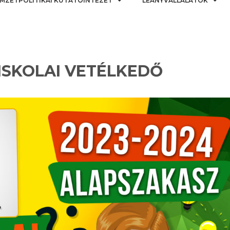
MZETPOLITIKAI KUTATÓINTÉZET
LEÁNYVÁLLALATOK
ISKOLAI VETÉLKEDŐ