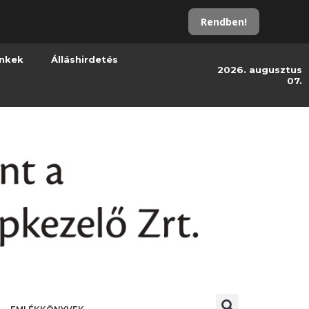
Rendben!
inkek
Álláshirdetés
2026. augusztus
07.