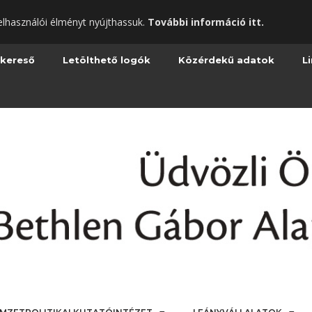
elhasználói élményt nyújthassuk.
További információ itt.
 kereső
Letölthető logók
Közérdekű adatok
L