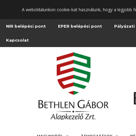
Ugrás
A weboldalunkon cookie-kat használunk, hogy a legjobb f
a
fő
tartalomra
NIR belépési pont
EPER belépési pont
Pályázati
Kapcsolat