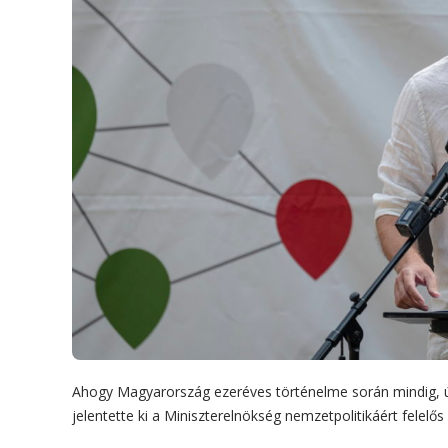
Ahogy Magyarország ezeréves történelme során mindig, úg
jelentette ki a Miniszterelnökség nemzetpolitikáért felelő