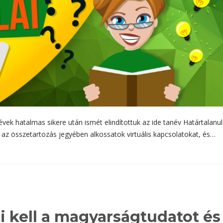
vek hatalmas sikere után ismét elindítottuk az ide tanév Határtalanul
, az összetartozás jegyében alkossatok virtuális kapcsolatokat, és…
i kell a magyarságtudatot és