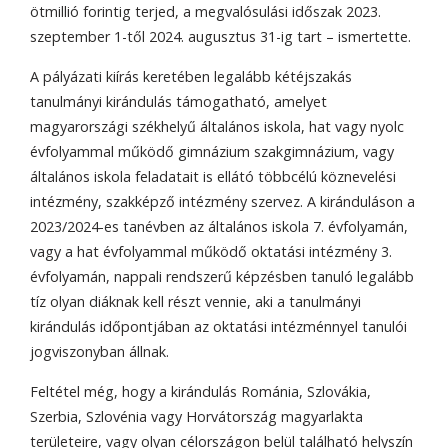
ötmillió forintig terjed, a megvalósulási időszak 2023.
szeptember 1-től 2024. augusztus 31-ig tart – ismertette.
A pályázati kiírás keretében legalább kétéjszakás
tanulmányi kirándulás támogatható, amelyet
magyarországi székhelyű általános iskola, hat vagy nyolc
évfolyammal működő gimnázium szakgimnázium, vagy
általános iskola feladatait is ellátó többcélú köznevelési
intézmény, szakképző intézmény szervez. A kiránduláson a
2023/2024-es tanévben az általános iskola 7. évfolyamán,
vagy a hat évfolyammal működő oktatási intézmény 3.
évfolyamán, nappali rendszerű képzésben tanuló legalább
tíz olyan diáknak kell részt vennie, aki a tanulmányi
kirándulás időpontjában az oktatási intézménnyel tanulói
jogviszonyban állnak.
Feltétel még, hogy a kirándulás Románia, Szlovákia,
Szerbia, Szlovénia vagy Horvátország magyarlakta
területeire, vagy olyan célországon belül található helyszín