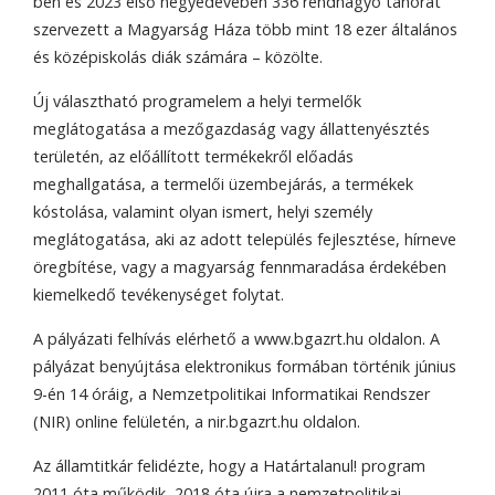
ben és 2023 első negyedévében 336 rendhagyó tanórát
szervezett a Magyarság Háza több mint 18 ezer általános
és középiskolás diák számára – közölte.
Új választható programelem a helyi termelők
meglátogatása a mezőgazdaság vagy állattenyésztés
területén, az előállított termékekről előadás
meghallgatása, a termelői üzembejárás, a termékek
kóstolása, valamint olyan ismert, helyi személy
meglátogatása, aki az adott település fejlesztése, hírneve
öregbítése, vagy a magyarság fennmaradása érdekében
kiemelkedő tevékenységet folytat.
A pályázati felhívás elérhető a www.bgazrt.hu oldalon. A
pályázat benyújtása elektronikus formában történik június
9-én 14 óráig, a Nemzetpolitikai Informatikai Rendszer
(NIR) online felületén, a nir.bgazrt.hu oldalon.
Az államtitkár felidézte, hogy a Határtalanul! program
2011 óta működik, 2018 óta újra a nemzetpolitikai