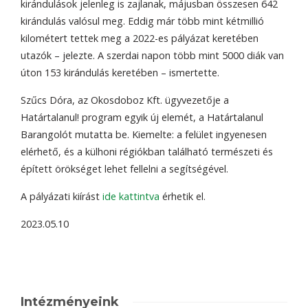
kirándulások jelenleg is zajlanak, májusban összesen 642
kirándulás valósul meg. Eddig már több mint kétmillió
kilométert tettek meg a 2022-es pályázat keretében
utazók – jelezte. A szerdai napon több mint 5000 diák van
úton 153 kirándulás keretében – ismertette.
Szűcs Dóra, az Okosdoboz Kft. ügyvezetője a
Határtalanul! program egyik új elemét, a Határtalanul
Barangolót mutatta be. Kiemelte: a felület ingyenesen
elérhető, és a külhoni régiókban található természeti és
épített örökséget lehet fellelni a segítségével.
A pályázati kiírást
ide kattintva
érhetik el.
2023.05.10
Intézményeink