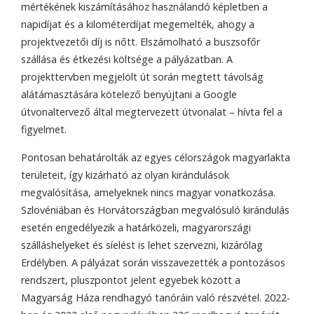
mértékének kiszámításához használandó képletben a
napidíjat és a kilométerdíjat megemelték, ahogy a
projektvezetői díj is nőtt. Elszámolható a buszsofőr
szállása és étkezési költsége a pályázatban. A
projekttervben megjelölt út során megtett távolság
alátámasztására kötelező benyújtani a Google
útvonaltervező által megtervezett útvonalat – hívta fel a
figyelmet.
Pontosan behatárolták az egyes célországok magyarlakta
területeit, így kizárható az olyan kirándulások
megvalósítása, amelyeknek nincs magyar vonatkozása.
Szlovéniában és Horvátországban megvalósuló kirándulás
esetén engedélyezik a határközeli, magyarországi
szálláshelyeket és síelést is lehet szervezni, kizárólag
Erdélyben. A pályázat során visszavezették a pontozásos
rendszert, pluszpontot jelent egyebek között a
Magyarság Háza rendhagyó tanóráin való részvétel. 2022-