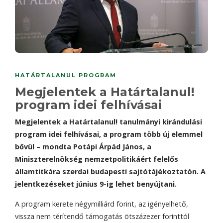
HATÁRTALANUL PROGRAM
Megjelentek a Határtalanul!
program idei felhívásai
Megjelentek a Határtalanul! tanulmányi kirándulási
program idei felhívásai, a program több új elemmel
bővül – mondta Potápi Árpád János, a
Miniszterelnökség nemzetpolitikáért felelős
államtitkára szerdai budapesti sajtótájékoztatón. A
jelentkezéseket június 9-ig lehet benyújtani.
A program kerete négymilliárd forint, az igényelhető,
vissza nem térítendő támogatás ötszázezer forinttól