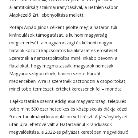
államtitkárság szakmai irányításával, a Bethlen Gábor
Alapkezelő Zrt. lebonyolítása mellett.
Potápi Árpád János célként jelölte meg a határon túli
kirándulások támogatását, a külhoni magyarság
megismerését, a magyarországi és külhoni magyar
fiatalok közötti kapcsolatok kialakítását és erősítését.
Szeretnék a nemzetpolitikába minél inkább bevonni a
fiatalokat, hogy megmutassák, magyarok nemcsak
Magyarországon élnek, hanem szerte Kárpát-
medencében. Arra is szeretnék ösztönözni a csoportokat,
minél több természeti értéket keressenek fel – mondta.
Tájékoztatása szerint eddig 888 magyarországi település
több mint 500 ezer hetedikes és középiskolás diákja közel
9 ezer tanulmányi kiránduláson vett részt. A járványhelyzet
után újra lehetővé vált a Határtalanul-kirándulások
megvalósítása, a 2022-es pályázat keretében megvalósuló