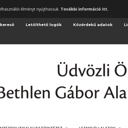
elhasználói élményt nyújthassuk.
További információ itt.
 kereső
Letölthető logók
Közérdekű adatok
L