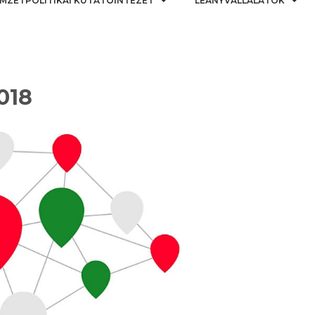
MZETPOLITIKAI KUTATÓINTÉZET
LEÁNYVÁLLALATOK
018