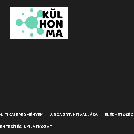
LITIKAI EREDMÉNYEK
A BGA ZRT. HITVALLÁSA
ELÉRHETŐSÉG
ENTESÍTÉSI NYILATKOZAT