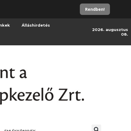
Rendben!
inkek
Álláshirdetés
2026. augusztus
08.