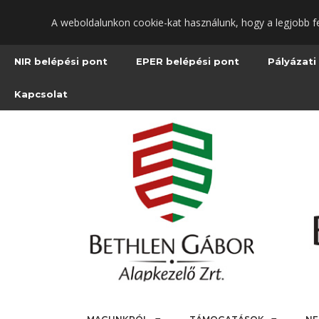
Ugrás
A weboldalunkon cookie-kat használunk, hogy a legjobb f
a
fő
tartalomra
NIR belépési pont
EPER belépési pont
Pályázati
Kapcsolat