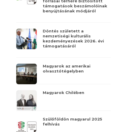
forrásai terhére biztosított
támogatások beszámolóinak
benyújtásának módjáról
Döntés született a
nemzetiségi kulturális
kezdeményezések 2026. évi
támogatásáról
Magyarok az amerikai
olvasztótégelyben
Magyarok Chilében
Szülőföldön magyarul 2025
felhívás