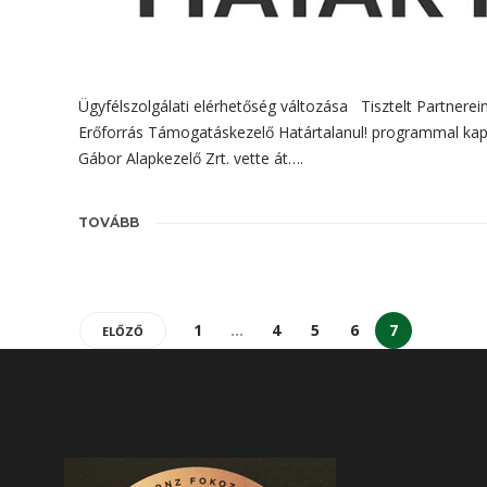
Ügyfélszolgálati elérhetőség változása Tisztelt Partnerei
Erőforrás Támogatáskezelő Határtalanul! programmal kapc
Gábor Alapkezelő Zrt. vette át….
TOVÁBB
1
…
4
5
6
7
ELŐZŐ