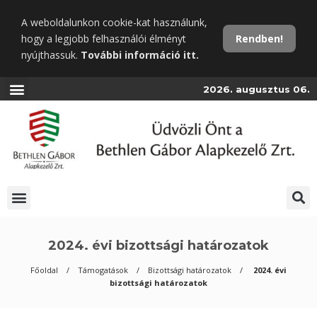
Ugrás
A weboldalunkon cookie-kat használunk,
a
hogy a legjobb felhasználói élményt
Rendben!
fő
nyújthassuk.
További információ itt.
tartalomra
2026. augusztus 06.
2024. évi bizottsági határozatok
Főoldal
Támogatások
Bizottsági határozatok
2024. évi
bizottsági határozatok