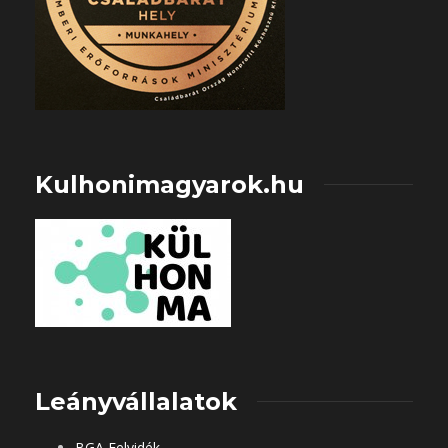
Kulhonimagyarok.hu
Leányvállalatok
BGA Felvidék