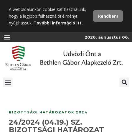
Ugrás
A weboldalunkon cookie-kat használunk,
a
hogy a legjobb felhasználói élményt
Rendben!
fő
nyújthassuk.
További információ itt.
tartalomra
2026. augusztus 06.
BIZOTTSÁGI HATÁROZATOK 2024
24/2024 (04.19.) SZ.
BIZOTTSÁGI HATÁROZAT