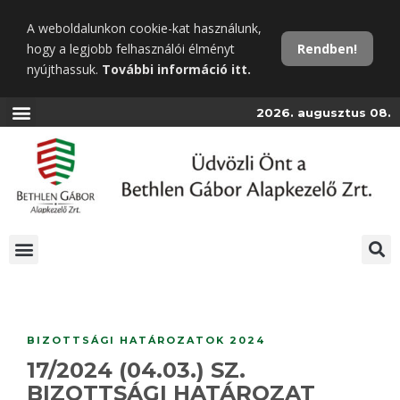
Ugrás
A weboldalunkon cookie-kat használunk,
a
hogy a legjobb felhasználói élményt
Rendben!
fő
nyújthassuk.
További információ itt.
tartalomra
2026. augusztus 08.
BIZOTTSÁGI HATÁROZATOK 2024
17/2024 (04.03.) SZ.
BIZOTTSÁGI HATÁROZAT