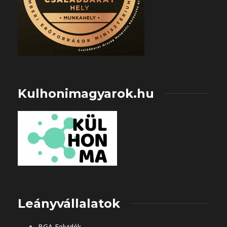
Kulhonimagyarok.hu
Leányvállalatok
BGA Felvidék