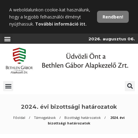
Ugrás
A weboldalunkon cookie-kat használunk,
a
hogy a legjobb felhasználói élményt
Rendben!
fő
nyújthassuk.
További információ itt.
tartalomra
2026. augusztus 06.
2024. évi bizottsági határozatok
Főoldal
Támogatások
Bizottsági határozatok
2024. évi
bizottsági határozatok