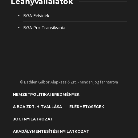
Leányvállalatok
BGA Felvidék
BGA Pro Transilvania
© Bethlen Gábor Alapkezelő Zrt. - Minden jog fenntartva
NEMZETPOLITIKAI EREDMÉNYEK
A BGA ZRT. HITVALLÁSA
ELÉRHETŐSÉGEK
JOGI NYILATKOZAT
AKADÁLYMENTESÍTÉSI NYILATKOZAT