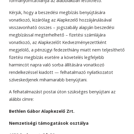
formanyomtatványa az alábbiakban letölthető.
Kérjük, hogy a beszedési megbízás benyújtására
vonatkozó, kizárólag az Alapkezelő hozzájárulásával
visszavonható összes – jogszabály alapján beszedési
megbízással megterhelhető – fizetési számlájára
vonatkozó, az Alapkezelőt Kedvezményezettként
megjelölő, a pénzügyi fedezethiány miatt nem teljesíthető
fizetési megbízás esetére a követelés legfeljebb
harmincöt napra való sorba állítására vonatkozó
rendelkezéssel kiadott — felhatalmazó nyilatkozatot
szíveskedjenek mihamarabb benyújtani.
A felhatalmazást postai úton szükséges benyújtani az
alábbi címre:
Bethlen Gábor Alapkezelő Zrt.
Nemzetiségi támogatások osztálya