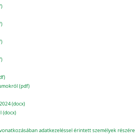
f)
f)
f)
f)
df)
mokról (pdf)
 2024 (docx)
 (docx)
 vonatkozásában adatkezeléssel érintett személyek részére