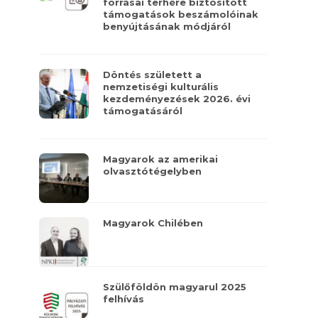
forrásai terhére biztosított
támogatások beszámolóinak
benyújtásának módjáról
Döntés született a
nemzetiségi kulturális
kezdeményezések 2026. évi
támogatásáról
Magyarok az amerikai
olvasztótégelyben
Magyarok Chilében
Szülőföldön magyarul 2025
felhívás