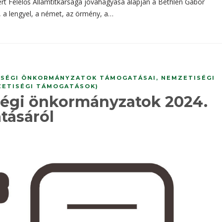
rt Felelős Államtitkársága jóváhagyása alapján a Bethlen Gábor
t, a lengyel, a német, az örmény, a…
ISÉGI ÖNKORMÁNYZATOK TÁMOGATÁSAI
,
NEMZETISÉGI
ZETISÉGI TÁMOGATÁSOK)
ségi önkormányzatok 2024.
tásáról