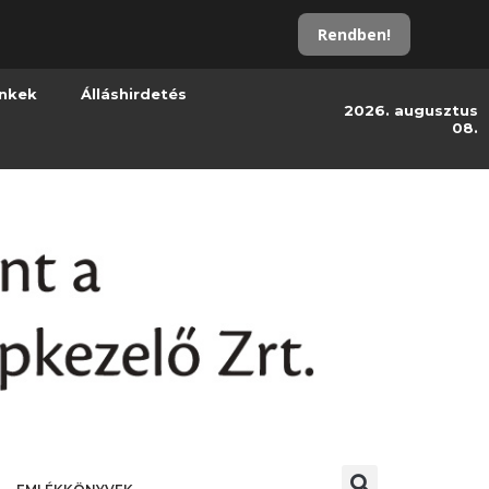
Rendben!
inkek
Álláshirdetés
2026. augusztus
08.