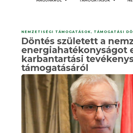
MAGUNKRÓL
TÁMOGATÁSOK
NE
NEMZETISÉGI TÁMOGATÁSOK
,
TÁMOGATÁSI DÖ
Döntés született a nemz
energiahatékonyságot e
karbantartási tevékeny
támogatásáról