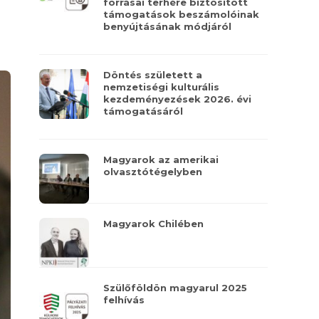
forrásai terhére biztosított
támogatások beszámolóinak
benyújtásának módjáról
Döntés született a
nemzetiségi kulturális
kezdeményezések 2026. évi
támogatásáról
Magyarok az amerikai
olvasztótégelyben
Magyarok Chilében
Szülőföldön magyarul 2025
felhívás