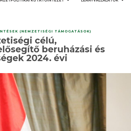
MZETPOLITIKAI KUTATÓINTÉZET
LEÁNYVÁLLALATOK
NTÉSEK (NEMZETISÉGI TÁMOGATÁSOK)
etiségi célú,
lősegítő beruházási és
ségek 2024. évi