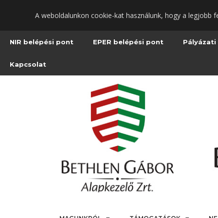
Ugrás
A weboldalunkon cookie-kat használunk, hogy a legjobb f
a
fő
tartalomra
NIR belépési pont
EPER belépési pont
Pályázati
Kapcsolat