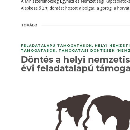
A Miniszterelnökség Egyházi és Nemzetiségi Kapcsolatoké
Alapkezelő Zrt. döntést hozott a bolgár, a görög, a horvá
TOVÁBB
FELADATALAPÚ TÁMOGATÁSOK
,
HELYI NEMZET
TÁMOGATÁSOK
,
TÁMOGATÁSI DÖNTÉSEK (NEM
Döntés a helyi nemzeti
évi feladatalapú támoga