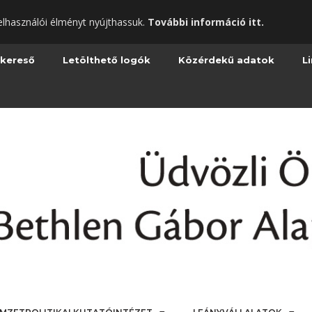
elhasználói élményt nyújthassuk.
További információ itt.
 kereső
Letölthető logók
Közérdekű adatok
L