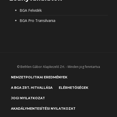
BGA Felvidék
BGA Pro Transilvania
© Bethlen Gábor Alapkezelő Zrt. - Minden jog fenntartva
NEMZETPOLITIKAI EREDMÉNYEK
A BGA ZRT. HITVALLÁSA
ELÉRHETŐSÉGEK
JOGI NYILATKOZAT
AKADÁLYMENTESÍTÉSI NYILATKOZAT