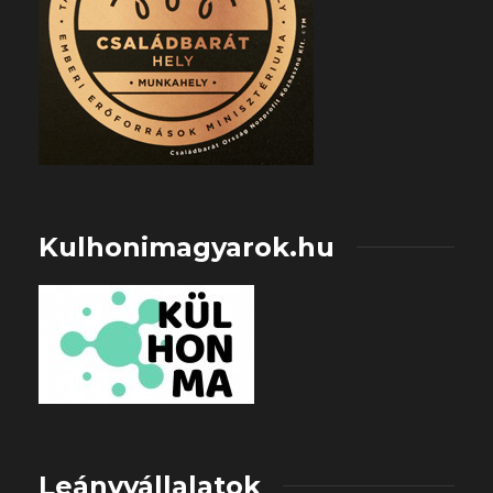
Kulhonimagyarok.hu
Leányvállalatok