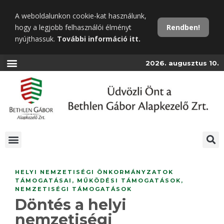
Ugrás
A weboldalunkon cookie-kat használunk,
a
hogy a legjobb felhasználói élményt
Rendben!
fő
nyújthassuk.
További információ itt.
tartalomra
2026. augusztus 10.
HELYI NEMZETISÉGI ÖNKORMÁNYZATOK
TÁMOGATÁSAI
,
MŰKÖDÉSI TÁMOGATÁSOK
,
NEMZETISÉGI TÁMOGATÁSOK
Döntés a helyi
nemzetiségi