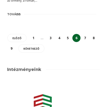
az örmény, a román,…
TOVÁBB
1
…
3
4
5
6
7
8
ELŐZŐ
9
KÖVETKEZŐ
Intézményeink