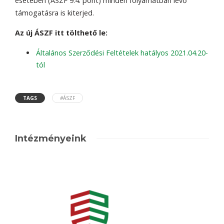
esetében (ÁSZF 9.4. pont) minden folyamatban lévő
támogatásra is kiterjed.
Az új ÁSZF itt tölthető le:
Általános Szerződési Feltételek hatályos 2021.04.20-
tól
TAGS
#ÁSZF
Intézményeink