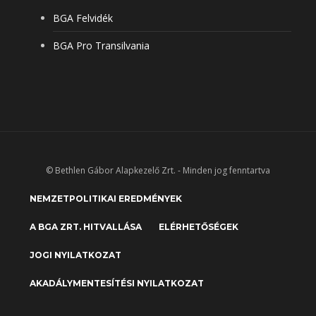
BGA Felvidék
BGA Pro Transilvania
© Bethlen Gábor Alapkezelő Zrt. - Minden jog fenntartva
NEMZETPOLITIKAI EREDMÉNYEK
A BGA ZRT. HITVALLÁSA
ELÉRHETŐSÉGEK
JOGI NYILATKOZAT
AKADÁLYMENTESÍTÉSI NYILATKOZAT