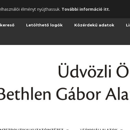
elhasználói élményt nyújthassuk.
További információ itt.
 kereső
Letölthető logók
Közérdekű adatok
L