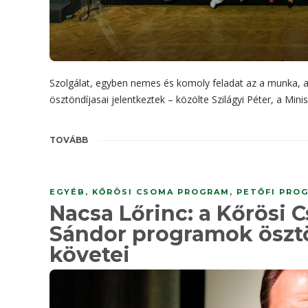
Szolgálat, egyben nemes és komoly feladat az a munka,
ösztöndíjasai jelentkeztek – közölte Szilágyi Péter, a Min
TOVÁBB
EGYÉB
,
KŐRÖSI CSOMA PROGRAM
,
PETŐFI PROG
Nacsa Lőrinc: a Kőrösi 
Sándor programok öszt
követei