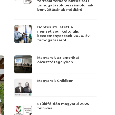
forrásai terhére biztosított
támogatások beszámolóinak
benyújtásának módjáról
Döntés született a
nemzetiségi kulturális
kezdeményezések 2026. évi
támogatásáról
Magyarok az amerikai
olvasztótégelyben
Magyarok Chilében
Szülőföldön magyarul 2025
felhívás