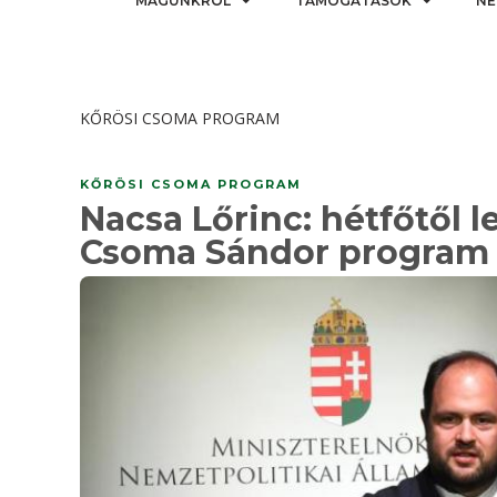
MAGUNKRÓL
TÁMOGATÁSOK
NE
KŐRÖSI CSOMA PROGRAM
KŐRÖSI CSOMA PROGRAM
Nacsa Lőrinc: hétfőtől l
Csoma Sándor program ú