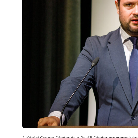
A Kőrösi Csoma Sándor és a Petőfi Sándor programok ösz