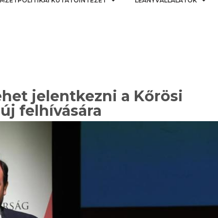
MZETPOLITIKAI KUTATÓINTÉZET
LEÁNYVÁLLALATOK
ehet jelentkezni a Kőrösi
j felhívására