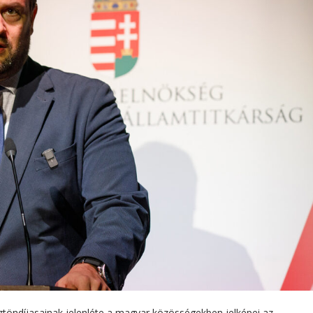
töndíjasainak jelenléte a magyar közösségekben jelképei az