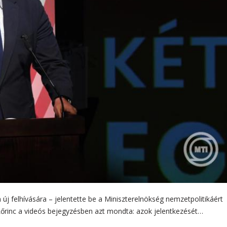
új felhívására – jelentette be a Miniszterelnökség nemzetpolitikáért
Lőrinc a videós bejegyzésben azt mondta: azok jelentkezését…