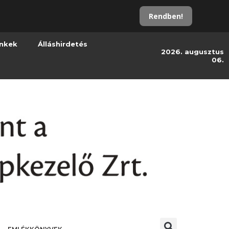
Rendben!
inkek
Álláshirdetés
2026. augusztus
06.