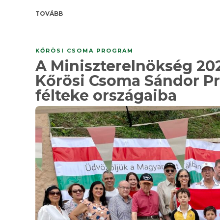
TOVÁBB
KŐRÖSI CSOMA PROGRAM
A Miniszterelnökség 2026
Kőrösi Csoma Sándor Pr
félteke országaiba