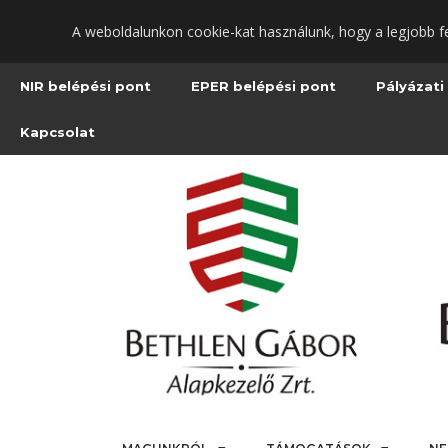
Ugrás
A weboldalunkon cookie-kat használunk, hogy a legjobb f
a
fő
tartalomra
NIR belépési pont
EPER belépési pont
Pályázati
Kapcsolat