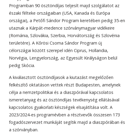
Programban 90 ösztöndíjas teljesít majd szolgálatot az
északi félteke országaiban (USA, Kanada és Európa
országai), a Petőfi Sándor Program keretében pedig 35-en
utaznak a Kárpát-medence szórványmagyar vidékeire
(Románia, Szlovákia, Szerbia, Horvátország és Szlovénia
területére). A Kőrösi Csoma Sándor Program új
célországai között szerepel idén Ciprus, Hollandia,
Norvégia, Lengyelország, az Egyesült Királyságon belül
pedig Skócia.
A kiválasztott ösztöndíjasok a kiutazást megelőzően
felkészítő oktatáson vettek részt Budapesten, amelynek
célja a nemzetpolitikai és a diaszpórával kapcsolatos
ismeretanyag és az ösztöndíjas tevékenység ellátásával
kapcsolatos gyakorlati készségek elsajátítása volt. A
2023/2024-es programévben a résztvevők összesen 173
fogadószervezet munkáját segítik majd a diaszpórában és
a szórványban.