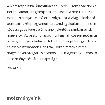
A Nemzetpolitikai Államtitkárság Kőrösi Csoma Sándor és
Petőfi Sándor Programjának indulása óta már több mint
ezer ösztöndíjas teljesített szolgálatot a világ különböző
pontjain. A két programon keresztül gyakorlatilag minden
közösséget sikerült elérni, ahol jelentős számban élnek
magyarok. Az ösztöndíjasok munkájának köszönhetően új
hétvégi magyar iskolák jöttek létre, új néptáncegyüttesek
és cserkészcsapatok alakultak, sokan tettek sikeres
magyar nyelvvizsgát és számos új, a magyarságot erősítő
kezdeményezés látott napvilágot.
2024.09.16.
Intézményeink