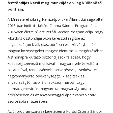
ösztöndíjas kezdi meg munkáját a világ különböző
pontjain.
A Miniszterelnökség Nemzetpolitikai Államtitkársága által
2013-ban indított Kőrösi Csoma Sándor Program és a
2015-ben életre hívott Petőfi Sándor Program célja, hogy
kiküldött ösztöndíjasokon keresztül segítse az
anyaországon kívül, diaszpórában és szórványban élő
magyar közösségeket magyar identitásuk megőrzésében.
A 9 hónapra kiutazó ösztöndíjasok feladata, hogy
közösségszervező munkával – magyar nyelv és kultúra
oktatásával, rendezvények szervezésével, cserkész- és
hagyományőrző tevékenységgel – segítsék az
anyaországtól távol élő, sokszor másod- vagy
harmadgenerációs magyarokat magyarságtudatuk
erősítésében és az anyaországgal ápolt kapcsolataik
szorosabbra fűzésében.
Az új programszakasz keretében a Kőrösi Csoma Sándor