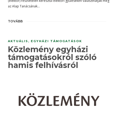
(elektor) részvételén keresztül elektori gyűléseken választhatják meg
az Alap Tanácsának…
TOVÁBB
AKTUÁLIS
,
EGYHÁZI TÁMOGATÁSOK
Közlemény egyházi
támogatásokról szóló
hamis felhívásról