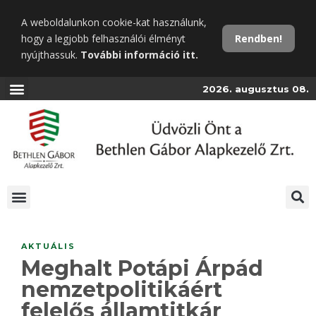
Ugrás
A weboldalunkon cookie-kat használunk,
a
hogy a legjobb felhasználói élményt
Rendben!
fő
nyújthassuk.
További információ itt.
tartalomra
2026. augusztus 08.
AKTUÁLIS
Meghalt Potápi Árpád
nemzetpolitikáért
felelős államtitkár