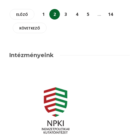
1
2
3
4
5
…
14
ELŐZŐ
KÖVETKEZŐ
Intézményeink