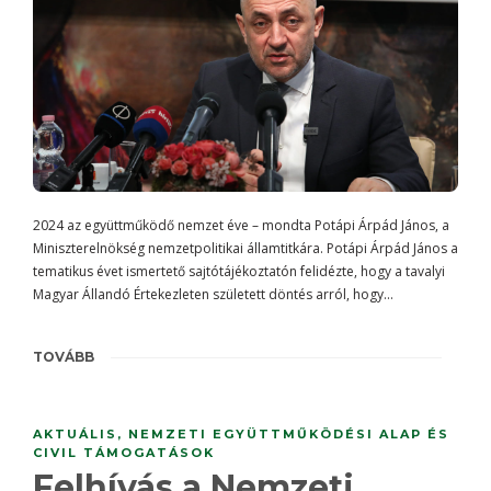
2024 az együttműködő nemzet éve – mondta Potápi Árpád János, a
Miniszterelnökség nemzetpolitikai államtitkára. Potápi Árpád János a
tematikus évet ismertető sajtótájékoztatón felidézte, hogy a tavalyi
Magyar Állandó Értekezleten született döntés arról, hogy…
TOVÁBB
AKTUÁLIS
,
NEMZETI EGYÜTTMŰKÖDÉSI ALAP ÉS
CIVIL TÁMOGATÁSOK
Felhívás a Nemzeti