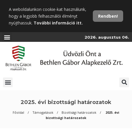
Ugrás
A weboldalunkon cookie-kat használunk,
a
hogy a legjobb felhasználói élményt
Rendben!
fő
nyújthassuk.
További információ itt.
tartalomra
2026. augusztus 06.
2025. évi bizottsági határozatok
Főoldal
Támogatások
Bizottsági határozatok
2025. évi
bizottsági határozatok