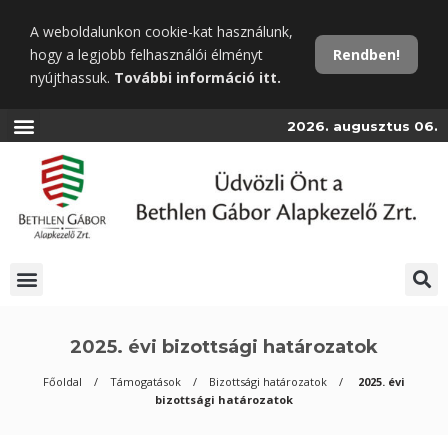
Ugrás
A weboldalunkon cookie-kat használunk,
a
hogy a legjobb felhasználói élményt
Rendben!
fő
nyújthassuk.
További információ itt.
tartalomra
2026. augusztus 06.
2025. évi bizottsági határozatok
Főoldal
Támogatások
Bizottsági határozatok
2025. évi
bizottsági határozatok