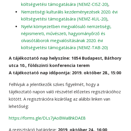
költségvetési támogatására (NEMZ-CISZ-20)
,
Nemzetiségi kulturális kezdeményezések 2020. évi
költségvetési támogatására (NEMZ-KUL-20)
,
Nyelvi környezetben megvalósuló nemzetiségi,
népismereti, művészeti, hagyományőrző és
olvasótáborok megvalósításának 2020. évi
költségvetési támogatására (NEMZ-TAB-20)
A tájékoztató nap helyszíne: 1054 Budapest, Báthory
utca 10., földszinti konferencia terem
A tájékoztató nap időpontja: 2019. október 28., 15:00
Felhívjuk a jelentkezők szíves figyelmét, hogy a
tájékoztató napon való részvétel előzetes regisztrációhoz
kötött. A regisztrációra kizárólag az alábbi linken van
lehetőség:
https://forms.gle/DLs7jAoBWa8hkDAE8
A regisztráció határideje:
2019. október 24., 16:00