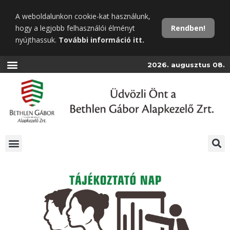
Ugrás
A weboldalunkon cookie-kat használunk,
a
hogy a legjobb felhasználói élményt
Rendben!
fő
nyújthassuk.
További információ itt.
tartalomra
2026. augusztus 08.