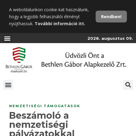
Ugrás
A weboldalunkon cookie-kat használunk,
a
hogy a legjobb felhasználói élményt
Rendben!
fő
nyújthassuk.
További információ itt.
tartalomra
2026. augusztus 09.
NEMZETISÉGI TÁMOGATÁSOK
Beszámoló a
nemzetiségi
pályázatokkal