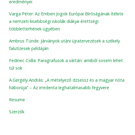
eredményei
Varga Péter: Az Emberi Jogok Európai Bíróságának ítélete
a nemzeti kisebbségi iskolák diákjai érettségi
többletterhének ügyében
Ambrus Tünde: Járványok utáni újratervezések a székely
falutízesek példáján
Fedinec Csilla: Paragrafusok a vártán: amiből sosem lehet
túl sok
A.Gergely András: „A mételyező dzsessz és a magyar nóta
háborúja” – Az irredenta leghatalmasabb fegyvere
Resume
Szerzők