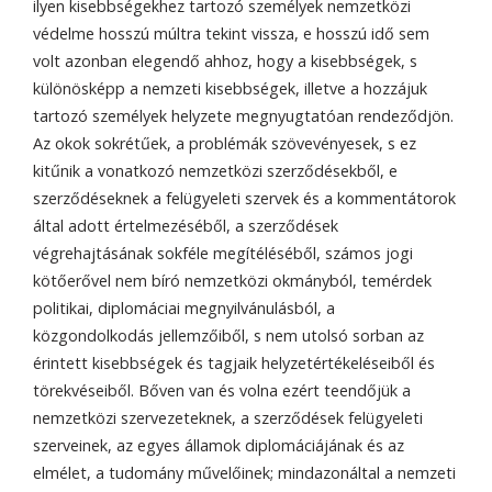
ilyen kisebbségekhez tartozó személyek nemzetközi
védelme hosszú múltra tekint vissza, e hosszú idő sem
volt azonban elegendő ahhoz, hogy a kisebbségek, s
különösképp a nemzeti kisebbségek, illetve a hozzájuk
tartozó személyek helyzete megnyugtatóan rendeződjön.
Az okok sokrétűek, a problémák szövevényesek, s ez
kitűnik a vonatkozó nemzetközi szerződésekből, e
szerződéseknek a felügyeleti szervek és a kommentátorok
által adott értelmezéséből, a szerződések
végrehajtásának sokféle megítéléséből, számos jogi
kötőerővel nem bíró nemzetközi okmányból, temérdek
politikai, diplomáciai megnyilvánulásból, a
közgondolkodás jellemzőiből, s nem utolsó sorban az
érintett kisebbségek és tagjaik helyzetértékeléseiből és
törekvéseiből. Bőven van és volna ezért teendőjük a
nemzetközi szervezeteknek, a szerződések felügyeleti
szerveinek, az egyes államok diplomáciájának és az
elmélet, a tudomány művelőinek; mindazonáltal a nemzeti