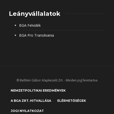
Leányvállalatok
BGA Felvidék
BGA Pro Transilvania
© Bethlen Gábor Alapkezelő Zrt. - Minden jog fenntartva
NEMZETPOLITIKAI EREDMÉNYEK
A BGA ZRT. HITVALLÁSA
ELÉRHETŐSÉGEK
JOGI NYILATKOZAT