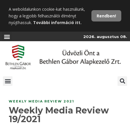
Ugrás
A weboldalunkon cookie-kat használunk,
a
hogy a legjobb felhasználói élményt
Rendben!
fő
nyújthassuk.
További információ itt.
tartalomra
2026. augusztus 08.
WEEKLY MEDIA REVIEW 2021
Weekly Media Review
19/2021