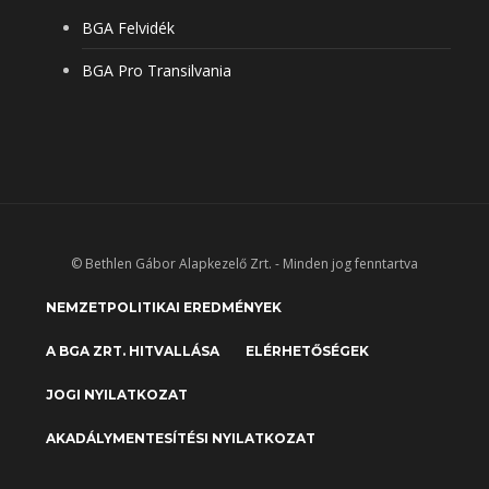
BGA Felvidék
BGA Pro Transilvania
© Bethlen Gábor Alapkezelő Zrt. - Minden jog fenntartva
NEMZETPOLITIKAI EREDMÉNYEK
A BGA ZRT. HITVALLÁSA
ELÉRHETŐSÉGEK
JOGI NYILATKOZAT
AKADÁLYMENTESÍTÉSI NYILATKOZAT