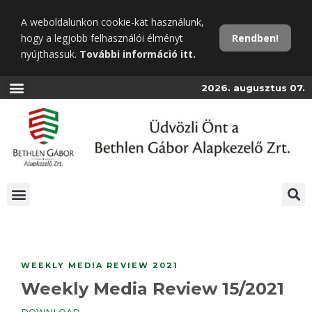
Ugrás
A weboldalunkon cookie-kat használunk,
a
hogy a legjobb felhasználói élményt
Rendben!
fő
nyújthassuk.
További információ itt.
tartalomra
2026. augusztus 07.
WEEKLY MEDIA REVIEW 2021
Weekly Media Review 15/2021