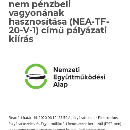
nem pénzbeli
vagyonának
hasznosítása (NEA-TF-
20-V-1) című pályázati
kiírás
Beadási határidő: 2020.06.12. 23:59 A pályázatokat az Elektronikus
Pályázatkezelési és Együttműködési Rendszeren keresztül (EPER-ben)
lehet benyújtani. https://eper.emet.hu/paly/palybelep.aspx