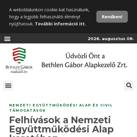
Ugrás
A weboldalunkon cookie-kat használunk,
a
hogy a legjobb felhasználói élményt
Rendben!
fő
nyújthassuk.
További információ itt.
tartalomra
2026. augusztus 08.
NEMZETI EGYÜTTMŰKÖDÉSI ALAP ÉS CIVIL
TÁMOGATÁSOK
Felhívások a Nemzeti
Együttműködési Alap