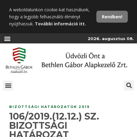
Ugrás
A weboldalunkon cookie-kat használunk,
a
hogy a legjobb felhasználói élményt
Rendben!
fő
nyújthassuk.
További információ itt.
tartalomra
2026. augusztus 08.
BIZOTTSÁGI HATÁROZATOK 2019
106/2019.(12.12.) SZ.
BIZOTTSÁGI
HATÁROZAT