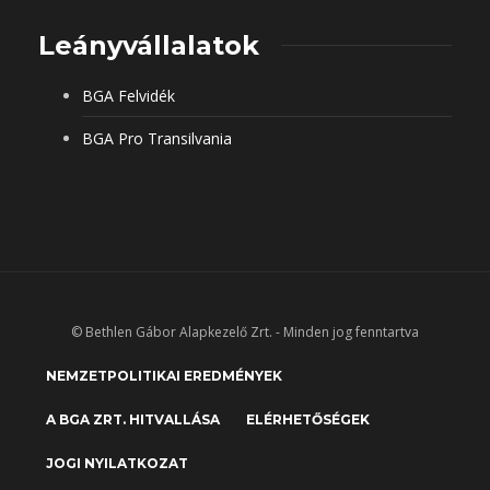
Leányvállalatok
BGA Felvidék
BGA Pro Transilvania
© Bethlen Gábor Alapkezelő Zrt. - Minden jog fenntartva
NEMZETPOLITIKAI EREDMÉNYEK
A BGA ZRT. HITVALLÁSA
ELÉRHETŐSÉGEK
JOGI NYILATKOZAT