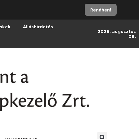
Rendben!
inkek
Álláshirdetés
2026. augusztus
08.