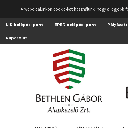
Ugrás
A weboldalunkon cookie-kat használunk, hogy a legjobb f
a
fő
tartalomra
NIR belépési pont
EPER belépési pont
Pályázati
Kapcsolat