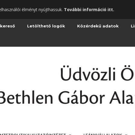
elhasználói élményt nyújthassuk.
További információ itt.
 kereső
Letölthető logók
Közérdekű adatok
L