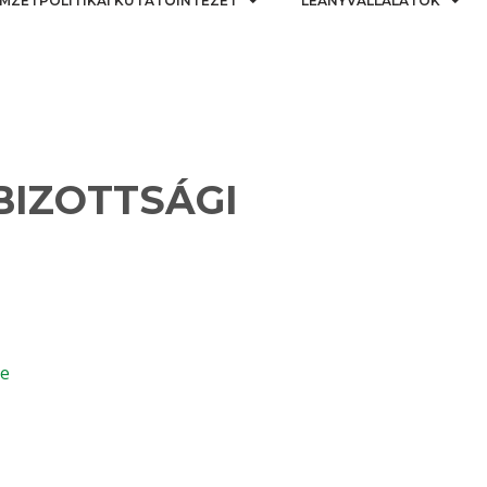
MZETPOLITIKAI KUTATÓINTÉZET
LEÁNYVÁLLALATOK
. BIZOTTSÁGI
te