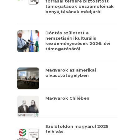
forrásai terhére biztosított
támogatások beszámolóinak
benyújtásának módjáról
Döntés született a
nemzetiségi kulturális
kezdeményezések 2026. évi
támogatásáról
Magyarok az amerikai
olvasztótégelyben
Magyarok Chilében
Szülőföldön magyarul 2025
felhívás