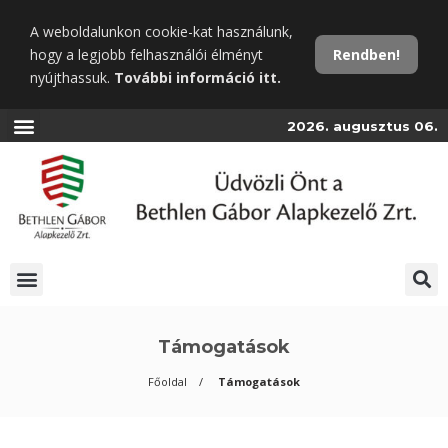
Ugrás
A weboldalunkon cookie-kat használunk,
a
hogy a legjobb felhasználói élményt
Rendben!
fő
nyújthassuk.
További információ itt.
tartalomra
2026. augusztus 06.
Támogatások
Főoldal
Támogatások