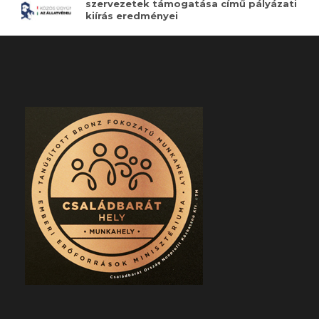
szervezetek támogatása című pályázati
kiírás eredményei