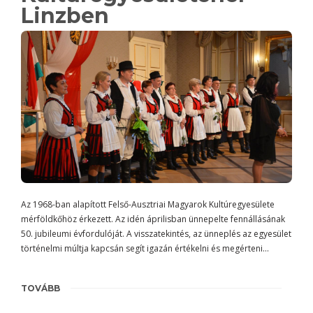
Linzben
Az 1968-ban alapított Felső-Ausztriai Magyarok Kultúregyesülete
mérföldkőhöz érkezett. Az idén áprilisban ünnepelte fennállásának
50. jubileumi évfordulóját. A visszatekintés, az ünneplés az egyesület
történelmi múltja kapcsán segít igazán értékelni és megérteni…
TOVÁBB