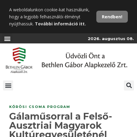
Ugrás
A weboldalunkon cookie-kat használunk,
a
hogy a legjobb felhasználói élményt
Rendben!
fő
nyújthassuk.
További információ itt.
tartalomra
2026. augusztus 08.
KŐRÖSI CSOMA PROGRAM
Gálaműsorral a Felső-
Ausztriai Magyarok
Kultúregyesületénél