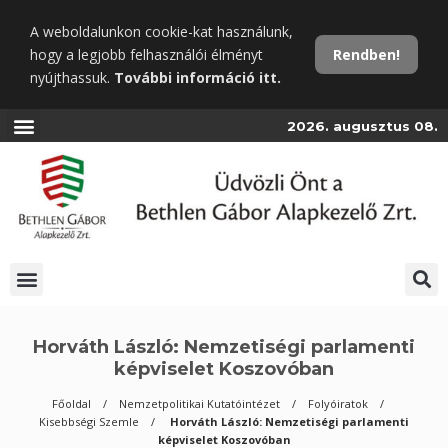
Ugrás
A weboldalunkon cookie-kat használunk,
a
hogy a legjobb felhasználói élményt
Rendben!
fő
nyújthassuk.
További információ itt.
tartalomra
2026. augusztus 08.
Horváth László: Nemzetiségi parlamenti
képviselet Koszovóban
Főoldal
Nemzetpolitikai Kutatóintézet
Folyóiratok
Kisebbségi Szemle
Horváth László: Nemzetiségi parlamenti
képviselet Koszovóban