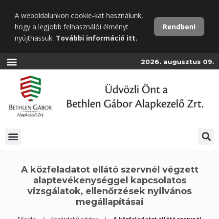
Ugrás
A weboldalunkon cookie-kat használunk,
a
hogy a legjobb felhasználói élményt
Rendben!
fő
nyújthassuk.
További információ itt.
tartalomra
2026. augusztus 09.
A közfeladatot ellátó szervnél végzett
alaptevékenységgel kapcsolatos
vizsgálatok, ellenőrzések nyilvános
megállapításai
Főoldal
Közérdekű adatok
A közfeladatot ellátó szervnél