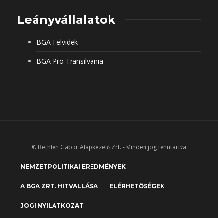
Leányvállalatok
BGA Felvidék
BGA Pro Transilvania
© Bethlen Gábor Alapkezelő Zrt. - Minden jog fenntartva
NEMZETPOLITIKAI EREDMÉNYEK
A BGA ZRT. HITVALLÁSA
ELÉRHETŐSÉGEK
JOGI NYILATKOZAT