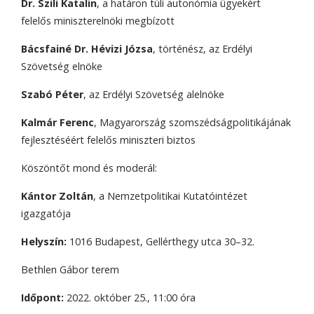
Dr. Szili Katalin
, a határon túli autonómia ügyekért
felelős miniszterelnöki megbízott
Bácsfainé Dr. Hévizi Józsa
, történész, az Erdélyi
Szövetség elnöke
Szabó Péter
, az Erdélyi Szövetség alelnöke
Kalmár Ferenc
, Magyarország szomszédságpolitikájának
fejlesztéséért felelős miniszteri biztos
Köszöntőt mond és moderál:
Kántor Zoltán
, a Nemzetpolitikai Kutatóintézet
igazgatója
Helyszín:
1016 Budapest, Gellérthegy utca 30–32.
Bethlen Gábor terem
Időpont:
2022. október 25., 11:00 óra