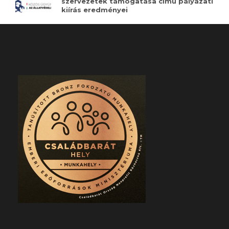
szervezetek támogatása című pályázati
kiírás eredményei