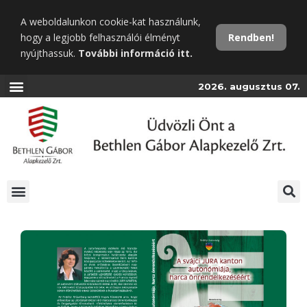
Ugrás
A weboldalunkon cookie-kat használunk,
a
hogy a legjobb felhasználói élményt
Rendben!
fő
nyújthassuk.
További információ itt.
tartalomra
2026. augusztus 07.