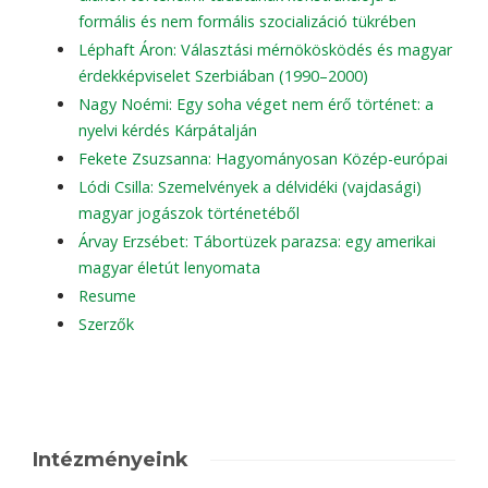
formális és nem formális szocializáció tükrében
Léphaft Áron: Választási mérnökösködés és magyar
érdekképviselet Szerbiában (1990–2000)
Nagy Noémi: Egy soha véget nem érő történet: a
nyelvi kérdés Kárpátalján
Fekete Zsuzsanna: Hagyományosan Közép-európai
Lódi Csilla: Szemelvények a délvidéki (vajdasági)
magyar jogászok történetéből
Árvay Erzsébet: Tábortüzek parazsa: egy amerikai
magyar életút lenyomata
Resume
Szerzők
Intézményeink