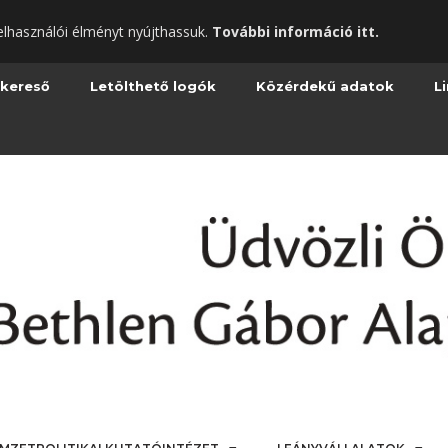
elhasználói élményt nyújthassuk.
További információ itt.
 kereső
Letölthető logók
Közérdekű adatok
L