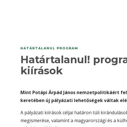
HATÁRTALANUL PROGRAM
Határtalanul! progra
kiírások
Mint Potápi Árpád János nemzetpolitikáért fe
keretében új pályázati lehetőségek váltak el
A pályázati kiírások céljai határon túli kirándul
megismerése, valamint a magyarországi és a külhon