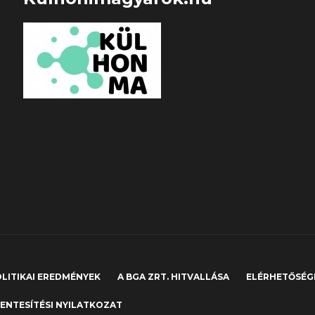
LITIKAI EREDMÉNYEK
A BGA ZRT. HITVALLÁSA
ELÉRHETŐSÉG
ENTESÍTÉSI NYILATKOZAT