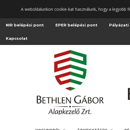
Ugrás
A weboldalunkon cookie-kat használunk, hogy a legjobb f
a
fő
tartalomra
NIR belépési pont
EPER belépési pont
Pályázati
Kapcsolat