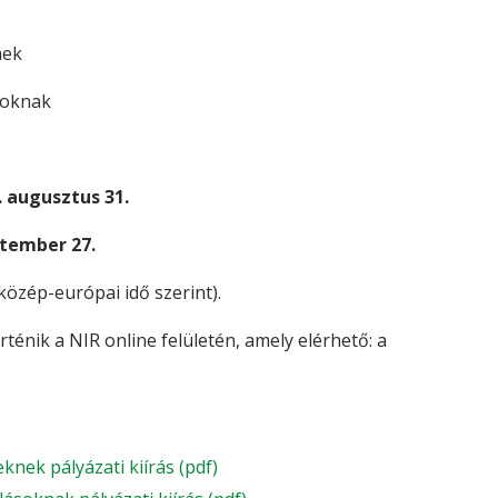
nek
soknak
. augusztus 31.
ptember 27.
közép-európai idő szerint).
rténik a NIR online felületén, amely elérhető: a
nek pályázati kiírás (pdf)