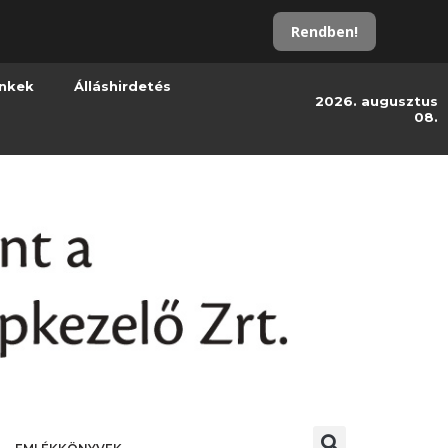
Rendben!
inkek
Álláshirdetés
2026. augusztus
08.