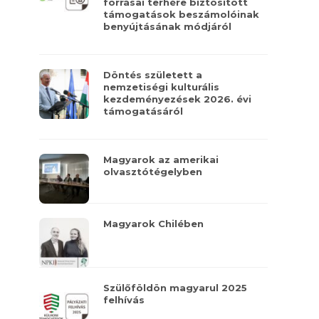
forrásai terhére biztosított
támogatások beszámolóinak
benyújtásának módjáról
Döntés született a
nemzetiségi kulturális
kezdeményezések 2026. évi
támogatásáról
Magyarok az amerikai
olvasztótégelyben
Magyarok Chilében
Szülőföldön magyarul 2025
felhívás