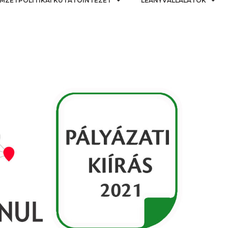
MZETPOLITIKAI KUTATÓINTÉZET
LEÁNYVÁLLALATOK