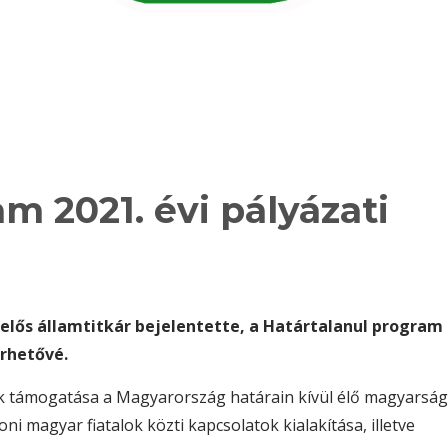
m 2021. évi pályázati
lelős államtitkár bejelentette, a Határtalanul program
érhetővé.
ások támogatása a Magyarország határain kívül élő magyarság
i magyar fiatalok közti kapcsolatok kialakítása, illetve