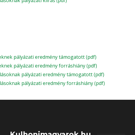
soknak pályázati kiírás (pdf)
eknek pályázati eredmény támogatott (pdf)
knek pályázati eredmény forráshiány (pdf)
lásoknak pályázati eredmény támogatott (pdf)
ásoknak pályázati eredmény forráshiány (pdf)
Kulhonimagyarok.hu