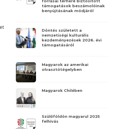
forrásai terhére biztosított
támogatások beszámolóinak
benyújtásának módjáról
et
Döntés született a
nemzetiségi kulturális
kezdeményezések 2026. évi
támogatásáról
Magyarok az amerikai
olvasztótégelyben
Magyarok Chilében
Szülőföldön magyarul 2025
felhívás