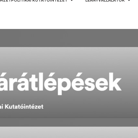
MZETPOLITIKAI KUTATÓINTÉZET
LEÁNYVÁLLALATOK