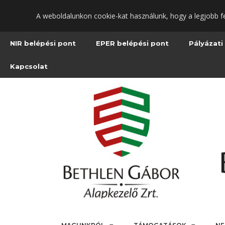
Ugrás
A weboldalunkon cookie-kat használunk, hogy a legjobb f
a
fő
tartalomra
NIR belépési pont
EPER belépési pont
Pályázati
Kapcsolat