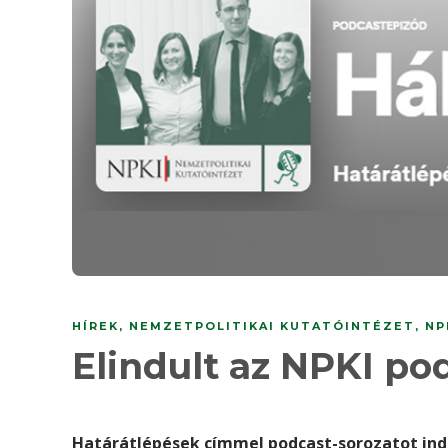
HÍREK
,
NEMZETPOLITIKAI KUTATÓINTÉZET
,
NP
Elindult az NPKI po
Határátlépések címmel podcast-sorozatot ind