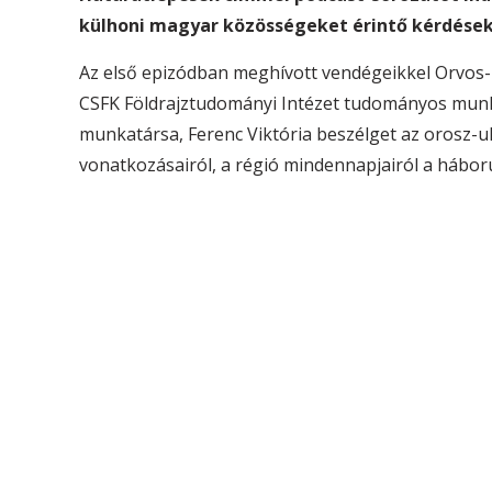
külhoni magyar közösségeket érintő kérdésekk
Az első epizódban meghívott vendégeikkel Orvos-T
CSFK Földrajztudományi Intézet tudományos munka
munkatársa, Ferenc Viktória beszélget az orosz-uk
vonatkozásairól, a régió mindennapjairól a hábor