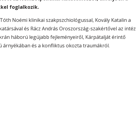
el foglalkozik.
óth Noémi klinikai szakpszchiológussal, Kovály Katalin a
társával és Rácz András Oroszország-szakértővel az intéz
rán háború legújabb fejleményeiről, Kárpátalját érintő
ú árnyékában és a konfliktus okozta traumákról.