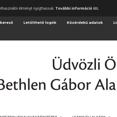
elhasználói élményt nyújthassuk.
További információ itt.
 kereső
Letölthető logók
Közérdekű adatok
L