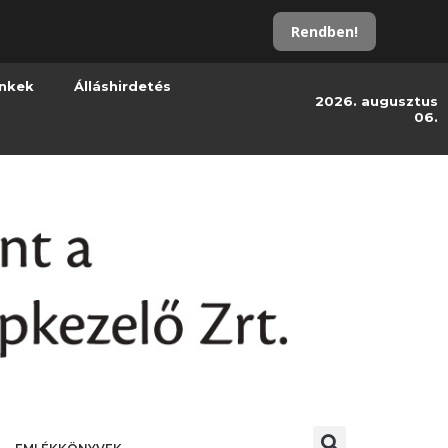
Rendben!
inkek
Álláshirdetés
2026. augusztus
06.