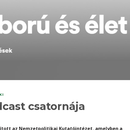
KI
dcast csatornája
ított az Nemzetpolitikai Kutatóintézet, amelyben a