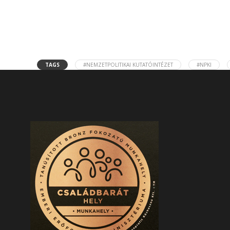
TAGS
#NEMZETPOLITIKAI KUTATÓINTÉZET
#NPKI