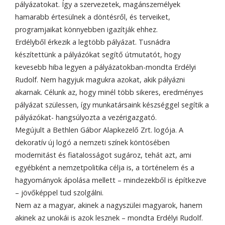
pályázatokat. Így a szervezetek, magánszemélyek
hamarabb értesülnek a döntésről, és terveiket,
programjaikat könnyebben igazítják ehhez.
Erdélyből érkezik a legtöbb pályázat. Tusnádra
készítettünk a pályázókat segítő útmutatót, hogy
kevesebb hiba legyen a pályázatokban-mondta Erdélyi
Rudolf. Nem hagyjuk magukra azokat, akik pályázni
akarnak. Célunk az, hogy minél több sikeres, eredményes
pályázat szülessen, így munkatársaink készséggel segítik a
pályázókat- hangsúlyozta a vezérigazgató.
Megújult a Bethlen Gábor Alapkezelő Zrt. logója. A
dekoratív új logó a nemzeti színek köntösében
modernitást és fiatalosságot sugároz, tehát azt, ami
egyébként a nemzetpolitika célja is, a történelem és a
hagyományok ápolása mellett – mindezekből is építkezve
– jövőképpel tud szolgálni.
Nem az a magyar, akinek a nagyszülei magyarok, hanem
akinek az unokái is azok lesznek – mondta Erdélyi Rudolf.