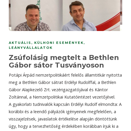
AKTUÁLIS
,
KÜLHONI ESEMÉNYEK
,
LEÁNYVÁLLALATOK
Zsúfolásig megtelt a Bethlen
Gábor sátor Tusványoson
Potápi Árpád nemzetpolitikáért felelős államtitkár nyitotta
meg a Bethlen Gábor sátrat Erdélyi Rudolffal, a Bethlen
Gábor Alapkezelő Zrt. vezérigazgatójával és Kántor
Zoltánnal, a Nemzetpolitikai Kutatóintézet vezetőjével.
A gyakorlati tudnivalók kapcsán Erdélyi Rudolf elmondta: A
korábbi és a leendő pályázók igényeinek megfelelően, a
visszajelzések, javaslatok értékelése alapján döntöttünk
úgy, hogy a tervezhetőség érdekében korábban írjuk ki a