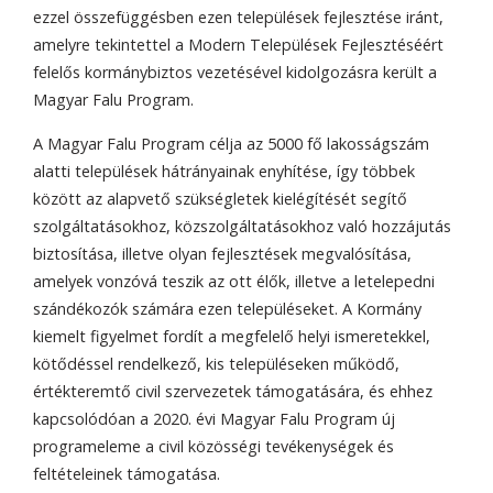
ezzel összefüggésben ezen települések fejlesztése iránt,
amelyre tekintettel a Modern Települések Fejlesztéséért
felelős kormánybiztos vezetésével kidolgozásra került a
Magyar Falu Program.
A Magyar Falu Program célja az 5000 fő lakosságszám
alatti települések hátrányainak enyhítése, így többek
között az alapvető szükségletek kielégítését segítő
szolgáltatásokhoz, közszolgáltatásokhoz való hozzájutás
biztosítása, illetve olyan fejlesztések megvalósítása,
amelyek vonzóvá teszik az ott élők, illetve a letelepedni
szándékozók számára ezen településeket. A Kormány
kiemelt figyelmet fordít a megfelelő helyi ismeretekkel,
kötődéssel rendelkező, kis településeken működő,
értékteremtő civil szervezetek támogatására, és ehhez
kapcsolódóan a 2020. évi Magyar Falu Program új
programeleme a civil közösségi tevékenységek és
feltételeinek támogatása.