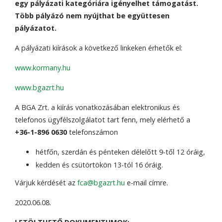
egy pályázati kategóriára igényelhet támogatást.
Több pályázó nem nyújthat be együttesen
pályázatot.
A pályázati kiírások a következő linkeken érhetők el:
www.kormany.hu
www.bgazrt.hu
A BGA Zrt. a kiírás vonatkozásában elektronikus és
telefonos ügyfélszolgálatot tart fenn, mely elérhető a
+36-1-896 0630
telefonszámon
hétfőn, szerdán és pénteken délelőtt 9-től 12 óráig,
kedden és csütörtökön 13-tól 16 óráig.
Várjuk kérdését az
fca@bgazrt.hu
e-mail címre.
2020.06.08.