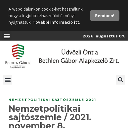
Ugrás
A weboldalunkon cookie-kat használunk,
a
hogy a legjobb felhasználói élményt
Rendben!
fő
nyújthassuk.
További információ itt.
tartalomra
2026. augusztus 07.
NEMZETPOLITIKAI SAJTÓSZEMLE 2021
Nemzetpolitikai
sajtószemle / 2021.
november 8.