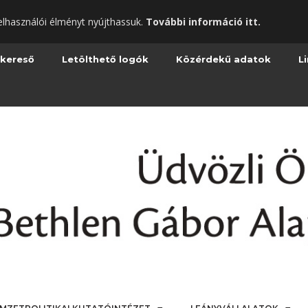
elhasználói élményt nyújthassuk.
További információ itt.
 kereső
Letölthető logók
Közérdekű adatok
L