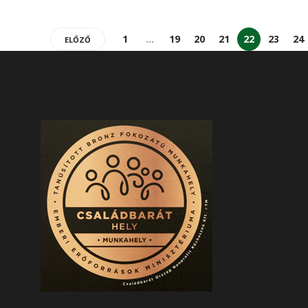
1
…
19
20
21
22
23
24
ELŐZŐ