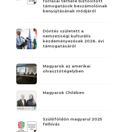
forrásai terhére biztosított
támogatások beszámolóinak
benyújtásának módjáról
Döntés született a
nemzetiségi kulturális
kezdeményezések 2026. évi
támogatásáról
Magyarok az amerikai
olvasztótégelyben
Magyarok Chilében
Szülőföldön magyarul 2025
felhívás