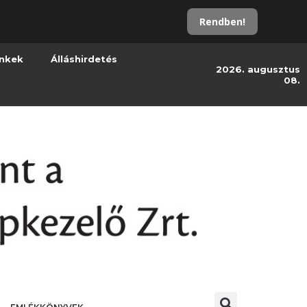
Rendben!
inkek
Álláshirdetés
2026. augusztus
08.