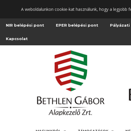
Ugrás
A weboldalunkon cookie-kat használunk, hogy a legjobb f
a
fő
tartalomra
NIR belépési pont
EPER belépési pont
Pályázati
Kapcsolat