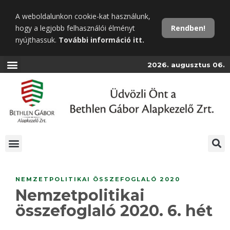
Ugrás
A weboldalunkon cookie-kat használunk,
a
hogy a legjobb felhasználói élményt
Rendben!
fő
nyújthassuk.
További információ itt.
tartalomra
2026. augusztus 06.
NEMZETPOLITIKAI ÖSSZEFOGLALÓ 2020
Nemzetpolitikai
összefoglaló 2020. 6. hét