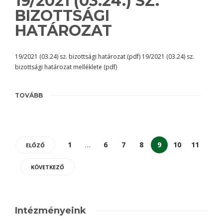
19/2021 (03.24.) SZ.
BIZOTTSÁGI
HATÁROZAT
19/2021 (03.24) sz. bizottsági határozat (pdf) 19/2021 (03.24) sz.
bizottsági határozat melléklete (pdf)
TOVÁBB
1
…
6
7
8
9
10
11
ELŐZŐ
KÖVETKEZŐ
Intézményeink