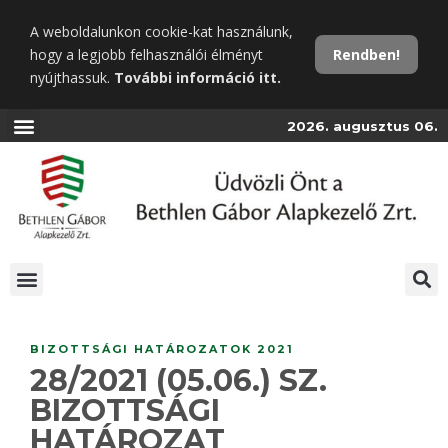
Ugrás
A weboldalunkon cookie-kat használunk,
a
hogy a legjobb felhasználói élményt
Rendben!
fő
nyújthassuk.
További információ itt.
tartalomra
2026. augusztus 06.
BIZOTTSÁGI HATÁROZATOK 2021
28/2021 (05.06.) SZ.
BIZOTTSÁGI
HATÁROZAT