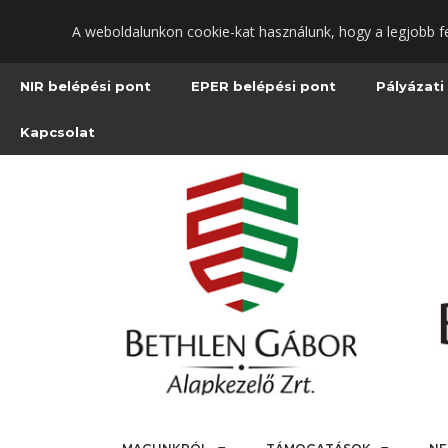
Ugrás
A weboldalunkon cookie-kat használunk, hogy a legjobb f
a
fő
tartalomra
NIR belépési pont
EPER belépési pont
Pályázati
Kapcsolat