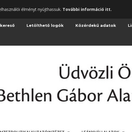
elhasználói élményt nyújthassuk.
További információ itt.
 kereső
Letölthető logók
Közérdekű adatok
L