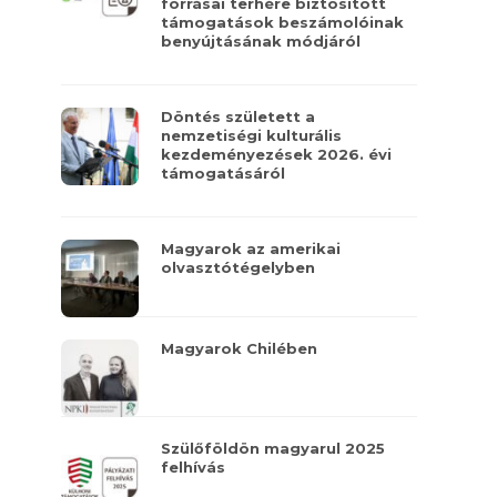
forrásai terhére biztosított
támogatások beszámolóinak
benyújtásának módjáról
Döntés született a
nemzetiségi kulturális
kezdeményezések 2026. évi
támogatásáról
Magyarok az amerikai
olvasztótégelyben
Magyarok Chilében
Szülőföldön magyarul 2025
felhívás