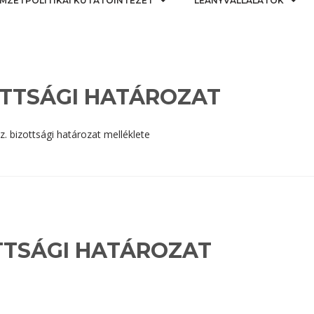
MZETPOLITIKAI KUTATÓINTÉZET
LEÁNYVÁLLALATOK
IZOTTSÁGI HATÁROZAT
sz. bizottsági határozat melléklete
ZOTTSÁGI HATÁROZAT