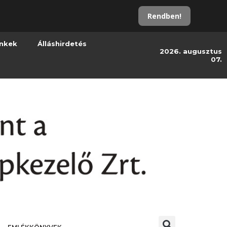
Rendben!
inkek
Álláshirdetés
2026. augusztus
07.