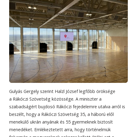
Gulyás Gergely szerint Halzl József legfőbb öröksége
a Rákóczi Szövetség közössége. A miniszter a
szabadságért bujdosó Rákóczi fejedelemre utalva arról is
beszélt, hogy a Rákóczi Szövetség 35, a háború elől
menekülő ukrán anyának és 55 gyermeknek biztosít
menedéket. Emlékeztetett arra, hogy történelmük