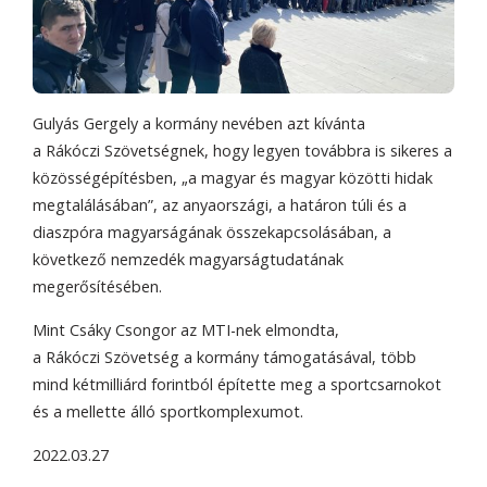
Gulyás Gergely a kormány nevében azt kívánta
a Rákóczi Szövetségnek, hogy legyen továbbra is sikeres a
közösségépítésben, „a magyar és magyar közötti hidak
megtalálásában”, az anyaországi, a határon túli és a
diaszpóra magyarságának összekapcsolásában, a
következő nemzedék magyarságtudatának
megerősítésében.
Mint Csáky Csongor az MTI-nek elmondta,
a Rákóczi Szövetség a kormány támogatásával, több
mind kétmilliárd forintból építette meg a sportcsarnokot
és a mellette álló sportkomplexumot.
2022.03.27