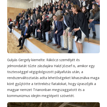
Gulyás Gergely kiemelte: Rákóczi személyét és
jelmondatát tűzte zászlajára Halzl József is, amikor egy
tisztességgel végigdolgozott pályafutás után, a
rendszerváltoztatás adta lehetőségeket kihasználva maga
köré gyűjtötte a tettrekész fiatalokat, hogy újraszőjék a
magyar nemzet Trianonban megszaggatott és a
kommunizmus idején megtépett szövetét.