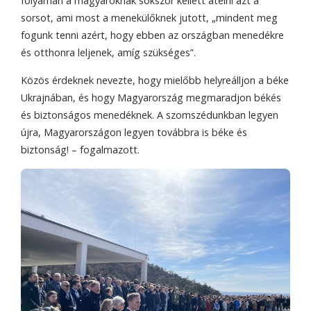
folyamán a magyaroknak sokszor kellett átélni azt a
sorsot, ami most a menekülőknek jutott, „mindent meg
fogunk tenni azért, hogy ebben az országban menedékre
és otthonra leljenek, amíg szükséges”.
Közös érdeknek nevezte, hogy mielőbb helyreálljon a béke
Ukrajnában, és hogy Magyarország megmaradjon békés
és biztonságos menedéknek. A szomszédunkban legyen
újra, Magyarországon legyen továbbra is béke és
biztonság! – fogalmazott.