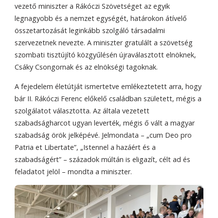
vezető miniszter a Rákóczi Szövetséget az egyik
legnagyobb és a nemzet egységét, határokon átívelő
összetartozását leginkább szolgáló társadalmi
szervezetnek nevezte. A miniszter gratulált a szövetség
szombati tisztújító közgyűlésén újraválasztott elnöknek,
Csáky Csongornak és az elnökségi tagoknak.
A fejedelem életútját ismertetve emlékeztetett arra, hogy
bár II. Rákóczi Ferenc előkelő családban született, mégis a
szolgálatot választotta. Az általa vezetett
szabadságharcot ugyan leverték, mégis ő vált a magyar
szabadság örök jelképévé. Jelmondata – „cum Deo pro
Patria et Libertate”, „Istennel a hazáért és a
szabadságért” – századok múltán is eligazít, célt ad és
feladatot jelöl – mondta a miniszter.